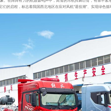
象。在阵阵有力的机器轰鸣声中，高耸的吊机挥舞巨臂，有条不紊地
它们的启程，标志着我国西北地区在应对风机“退役潮”、实现绿色循